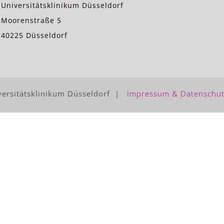
Universitätsklinikum Düsseldorf
Moorenstraße 5
40225 Düsseldorf
ersitätsklinikum Düsseldorf |
Impressum & Datenschut